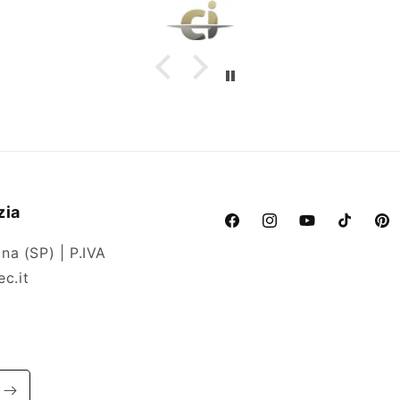
zia
Facebook
Instagram
YouTube
TikTok
Pint
na (SP) | P.IVA
c.it