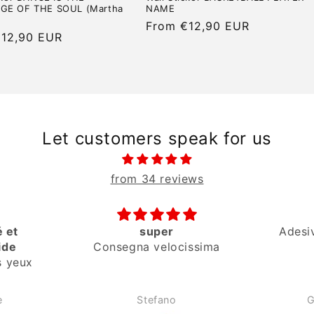
E OF THE SOUL (Martha
NAME
Regular
From €12,90 EUR
r
€12,90 EUR
price
Let customers speak for us
from 34 reviews
é et
super
Adesi
ide
Consegna velocissima
es yeux
e
Stefano
G