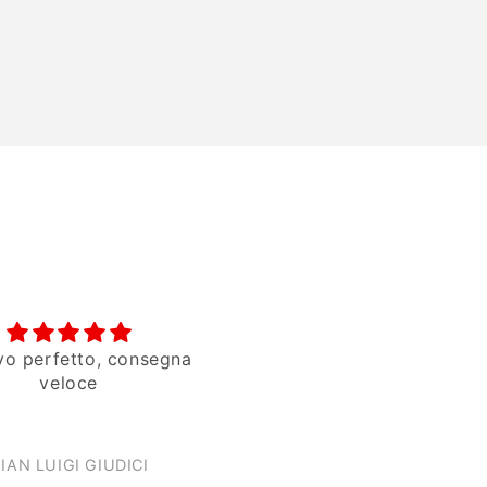
vo perfetto, consegna
Spettacolari
veloce
IAN LUIGI GIUDICI
Lorena Ciuffini