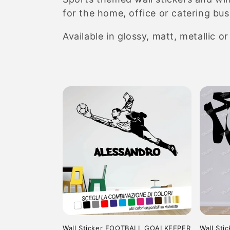
l
for the home, office or catering bus
Available in glossy, matt, metallic or
l
e
c
t
i
o
n
Wall Sticker FOOTBALL GOALKEEPER
Wall Sti