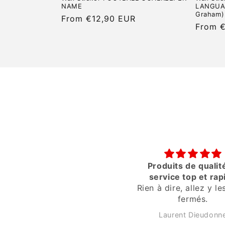
:
NAME
LANGUAG
Graham)
Regular
From €12,90 EUR
Regula
From 
price
price
Produits de qualit
service top et rap
Rien à dire, allez y l
fermés.
Laurent Dieudonn