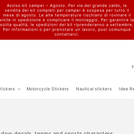
Avviso kit camper – Agosto. Per via del grande caldo, la
vendita dei kit completi per camper è sospesa per tutto il
mese di agosto. Le alte temperature rischiano di rovinare il
vinile in spedizione e complicare il montaggio. Per garantire l
solita qualità, le spedizioni dei kit riprenderanno a settembre.
Per informazioni o per prenotare un lavoro, puoi comunque
contattarci.
C
o
u
tickers
Motorcycle Stickers
Nautical stickers
Idee R
n
t
r
y
/
ndow decals, teams and sports characters