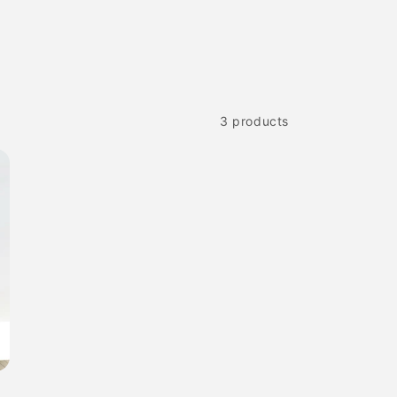
n
3 products