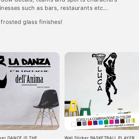
r
inesses such as bars, restaurants etc...
e
 frosted glass finishes!
g
i
o
n
cker DANCE IS THE
Wall Sticker BASKETBALL PLAYER