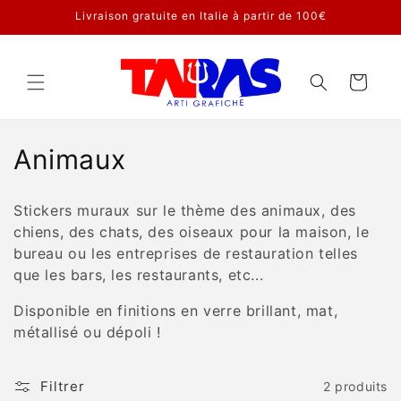
et
Livraison gratuite en Italie à partir de 100€
passer
au
contenu
Panier
C
Animaux
o
Stickers muraux sur le thème des animaux, des
l
chiens, des chats, des oiseaux pour la maison, le
bureau ou les entreprises de restauration telles
l
que les bars, les restaurants, etc...
e
Disponible en finitions en verre brillant, mat,
c
métallisé ou dépoli !
t
Filtrer
2 produits