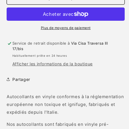
Sticker
Sticker
Mural
Mural
EUROPE
EUROPE
CAPITAL
CAPITAL
SKYLINE
SKYLINE
Plus de moyens de paiement
(1
(1
pièce
pièce
Service de retrait disponible à
Via Cisa Traversa III
au
au
17/bis
choix)
choix)
Habituellement prête en 24 heures
Afficher les informations de la boutique
Partager
Autocollants en vinyle conformes à la réglementation
européenne non toxique et ignifuge, fabriqués et
expédiés depuis l'Italie.
Nos autocollants sont fabriqués en vinyle pré-