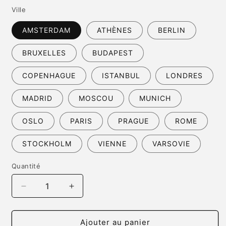
Ville
AMSTERDAM
ATHÈNES
BERLIN
BRUXELLES
BUDAPEST
COPENHAGUE
ISTANBUL
LONDRES
MADRID
MOSCOU
MUNICH
OSLO
PARIS
PRAGUE
ROME
STOCKHOLM
VIENNE
VARSOVIE
Quantité
Quantité
Réduire
Augmenter
la
la
quantité
quantité
de
de
Ajouter au panier