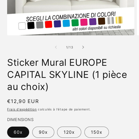
Ouvrir
O
le
l
média
m
de
1
/
13
1
2
dans
d
Sticker Mural EUROPE
une
u
fenêtre
f
modale
m
CAPITAL SKYLINE (1 pièce
au choix)
Prix
€12,90 EUR
habituel
Frais d'expédition
calculés à l'étape de paiement.
DIMENSIONS
60x
90x
120x
150x