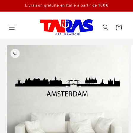
et
Livraison gratuite en Italie à partir de 100€
passer
au
contenu
Panier
Passer aux
informations
produits