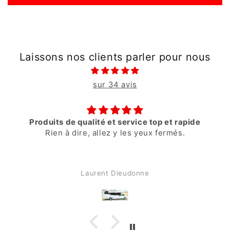
Laissons nos clients parler pour nous
sur 34 avis
 top et rapide
super
eux fermés.
Consegna velocissima
e
Stefano