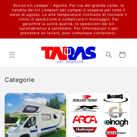
Vai
Avviso kit camper – Agosto. Per via del grande caldo, la
direttamente
vendita dei kit completi per camper è sospesa per tutto il
ai contenuti
mese di agosto. Le alte temperature rischiano di rovinare il
vinile in spedizione e complicare il montaggio. Per
garantire la solita qualità, le spedizioni dei kit
riprenderanno a settembre. Per informazioni o per
prenotare un lavoro, puoi comunque contattarci.
Carrello
Categorie