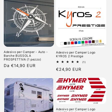
listino
Adesivo per Camper - Auto -
Adesivo per Camper Logo
Barche BUSSOLA
KYROS 2 Prestige
PROSPETTIVA (1 pezzo)
1
(1)
Prezzo
Da €14,90 EUR
recensioni
Prezzo
€24,90 EUR
totali
di
di
listino
listino
Adesivo per Camper Logo