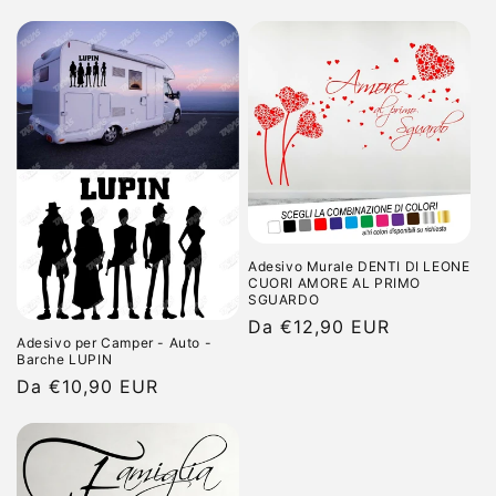
di
listino
Adesivo Murale DENTI DI LEONE
CUORI AMORE AL PRIMO
SGUARDO
Prezzo
Da €12,90 EUR
Adesivo per Camper - Auto -
di
Barche LUPIN
listino
Prezzo
Da €10,90 EUR
di
listino