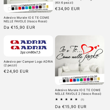
(Kit 6 pezzi)
Prezzo
€34,90 EUR
di
Adesivo Murale IO E TE COME
listino
NELLE FAVOLE (Vasco Rossi)
Prezzo
Da €15,90 EUR
di
listino
Adesivo per Camper Logo ADRIA
(2 pezzi)
Prezzo
€24,90 EUR
di
listino
Adesivo Murale IO E TE COME
NELLE FAVOLE 2 (Vasco Rossi)
1
(1)
recensioni
Prezzo
Da €15,90 EUR
totali