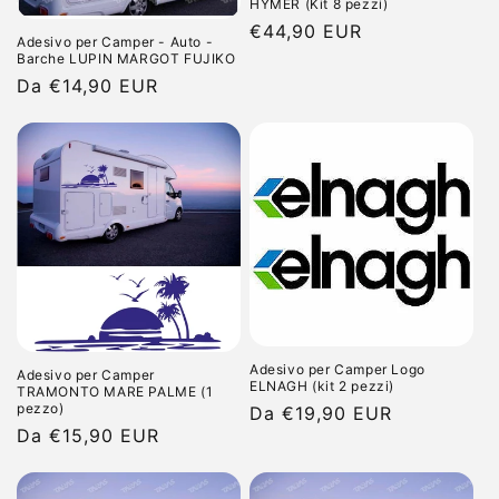
HYMER (Kit 8 pezzi)
Prezzo
€44,90 EUR
Adesivo per Camper - Auto -
di
Barche LUPIN MARGOT FUJIKO
listino
Prezzo
Da €14,90 EUR
di
listino
Adesivo per Camper Logo
Adesivo per Camper
ELNAGH (kit 2 pezzi)
TRAMONTO MARE PALME (1
pezzo)
Prezzo
Da €19,90 EUR
Prezzo
Da €15,90 EUR
di
di
listino
listino