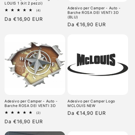
LOUIS 1 (kit 2 pezzi)
Adesivo per Camper - Auto -
4
(4)
Barche ROSA DEI VENTI 3D
recensioni
(BLU)
Prezzo
Da €16,90 EUR
totali
Prezzo
Da €16,90 EUR
di
di
listino
listino
Adesivo per Camper - Auto -
Adesivo per Camper Logo
Barche ROSA DEI VENTI 3D
MCLOUIS NEW
Prezzo
Da €14,90 EUR
2
(2)
recensioni
di
Prezzo
Da €16,90 EUR
totali
listino
di