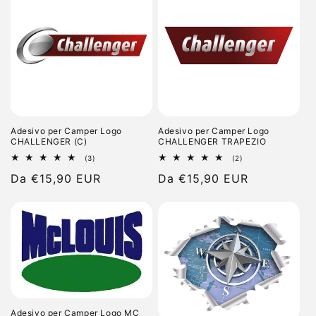
Adesivo per Camper Logo
Adesivo per Camper Logo
CHALLENGER TRAPEZIO
CHALLENGER (C)
2
3
(2)
(3)
recensioni
recensioni
Prezzo
Da €15,90 EUR
Prezzo
Da €15,90 EUR
totali
totali
di
di
listino
listino
Adesivo per Camper Logo MC