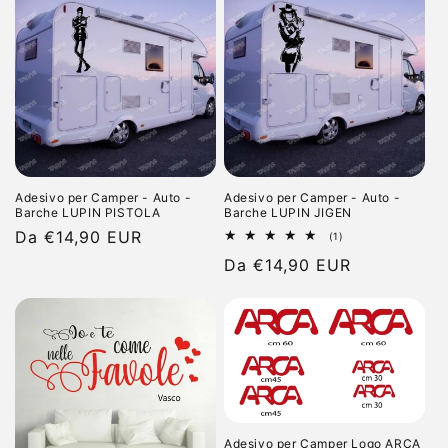
Adesivo per Camper - Auto -
Adesivo per Camper - Auto -
Barche LUPIN PISTOLA
Barche LUPIN JIGEN
Prezzo
Da €14,90 EUR
1
(1)
recensioni
di
Prezzo
Da €14,90 EUR
totali
listino
di
listino
Adesivo per Camper Logo ARCA