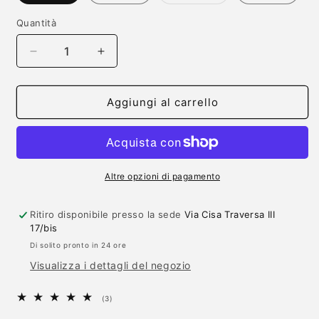
esaurita
o
non
Quantità
Quantità
disponibile
Diminuisci
Aumenta
quantità
quantità
per
per
Adesivo
Adesivo
Aggiungi al carrello
per
per
Camper
Camper
Logo
Logo
CHALLENGER
CHALLENGER
(C)
(C)
Altre opzioni di pagamento
Ritiro disponibile presso la sede
Via Cisa Traversa III
17/bis
Di solito pronto in 24 ore
Visualizza i dettagli del negozio
3
(3)
recensioni