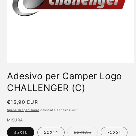
Apri
contenuti
Adesivo per Camper Logo
multimediali
1
in
CHALLENGER (C)
finestra
modale
Prezzo
€15,90 EUR
di
Spese di spedizione
calcolate al check-out.
listino
MISURA
Variante
35X10
50X14
62x17.5
75X21