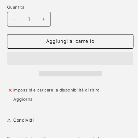
listino
Quantità
Quantità
Diminuisci
Aumenta
quantità
quantità
per
per
Shopper
Shopper
Aggiungi al carrello
Tote
Tote
Personalizzata
Personalizzata
-
-
Testo
Testo
e
e
Immagini
Immagini
Impossibile caricare la disponibilità di ritiro
Aggiorna
Condividi