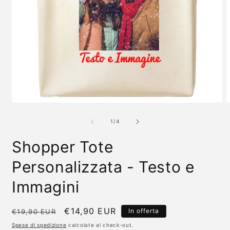
Apri
A
contenuti
c
multimediali
m
su
1
/
4
1
2
in
i
Shopper Tote
finestra
f
modale
m
Personalizzata - Testo e
Immagini
Prezzo
Prezzo
€14,90 EUR
In offerta
€19,90 EUR
di
scontato
Spese di spedizione
calcolate al check-out.