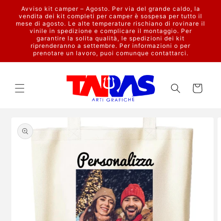
Vai
Avviso kit camper – Agosto. Per via del grande caldo, la
direttamente
vendita dei kit completi per camper è sospesa per tutto il
ai contenuti
mese di agosto. Le alte temperature rischiano di rovinare il
vinile in spedizione e complicare il montaggio. Per
garantire la solita qualità, le spedizioni dei kit
riprenderanno a settembre. Per informazioni o per
prenotare un lavoro, puoi comunque contattarci.
Carrello
Passa alle
informazioni
sul prodotto